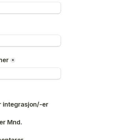
mer
*
or integrasjon/-er
per Mnd. 