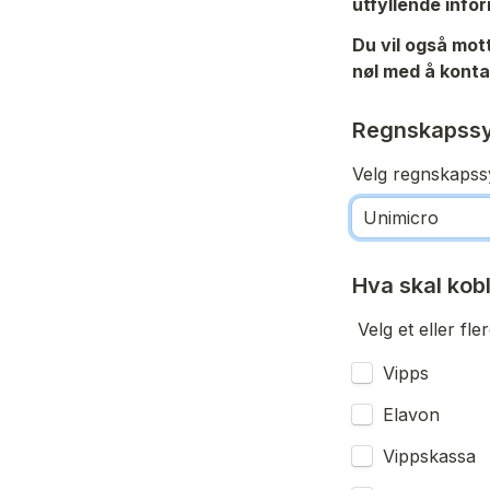
utfyllende info
Du vil også mot
nøl med å konta
Regnskapssy
Velg regnskapssy
Hva skal kob
Velg et eller fl
Vipps
Elavon
Vippskassa