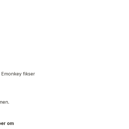
 Emonkey fikser 
men. 
ber om 