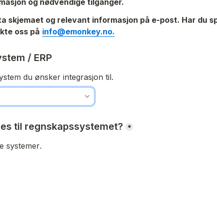
rmasjon og nødvendige tilganger. 
ta skjemaet og relevant informasjon på e-post. Har du sp
kte oss på
info@emonkey.no.
stem / ERP
stem du ønsker integrasjon til. 
les til regnskapssystemet?
*
ere systemer
. 