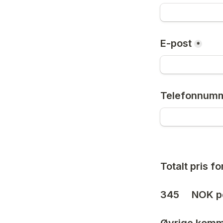
E-post
*
Telefonnum
Totalt pris f
345
     NOK 