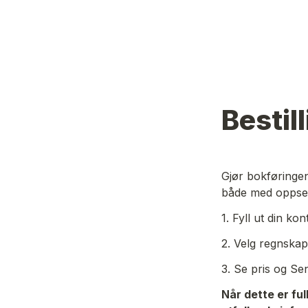
Bestil
Gjør bokføringen
både med oppsett
1. Fyll ut din ko
2. Velg regnska
3. Se pris og Sen
Når dette er ful