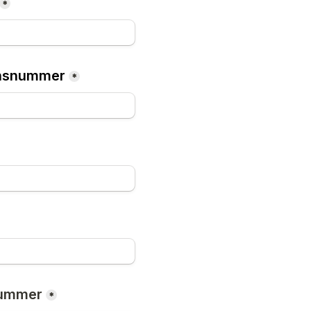
*
onsnummer
*
nummer
*