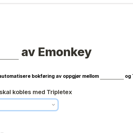
 av Emonkey
å automatisere bokføring av oppgjør mellom 
og 
kal kobles med Tripletex 