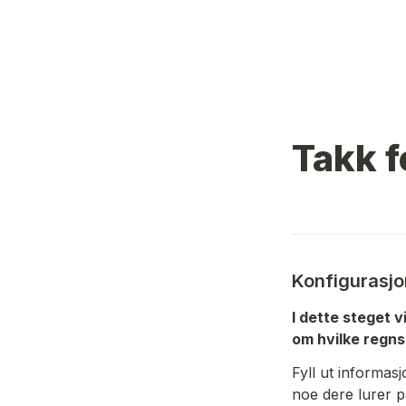
Takk fo
Konfigurasjo
I dette steget v
om hvilke regns
Fyll ut informas
noe dere lurer p