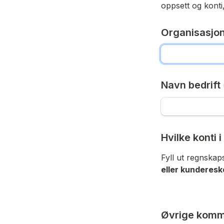
oppsett og konti,
Organisasj
Navn bedrift
Hvilke konti 
Fyll ut regnska
eller kunderesk
Øvrige komm