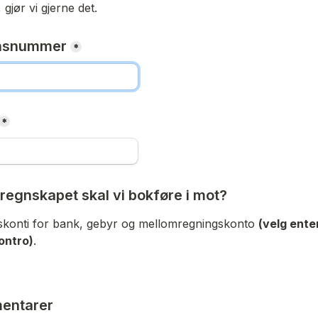
 gjør vi gjerne det.
onsnummer
*
*
i regnskapet skal vi bokføre i mot?
pskonti for bank, gebyr og mellomregningskonto 
(velg ente
ontro)
. 
entarer